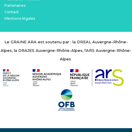
Menu Pied de page
Partenaires
Contact
Mentions légales
Le GRAINE ARA est soutenu par : la DREAL Auvergne-Rhône-
Alpes, la DRAJES Auvergne-Rhône-Alpes, l'ARS Auvergne-Rhône-
Alpes