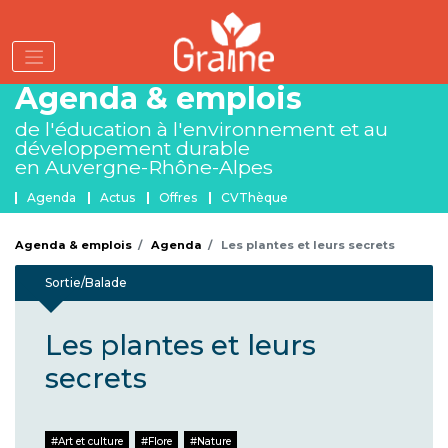
Aller
au
contenu
principal
Agenda & emplois
de l'éducation à l'environnement
et au
développement durable
en Auvergne-Rhône-Alpes
Menu Agenda et emplois
Agenda
Actus
Offres
CVThèque
Agenda & emplois
Agenda
Les plantes et leurs secrets
Sortie/Balade
Les plantes et leurs
secrets
Art et culture
Flore
Nature