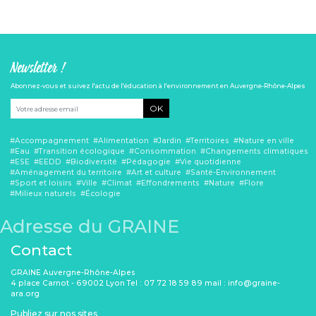
Newsletter !
Abonnez-vous et suivez l'actu de l'éducation à l'environnement en Auvergne-Rhône-Alpes
OK
Accompagnement
Alimentation
Jardin
Territoires
Nature en ville
Eau
Transition écologique
Consommation
Changements climatiques
ESE
EEDD
Biodiversité
Pédagogie
Vie quotidienne
Aménagement du territoire
Art et culture
Santé-Environnement
Sport et loisirs
Ville
Climat
Effondrements
Nature
Flore
Milieux naturels
Écologie
Adresse du GRAINE
Contact
GRAINE Auvergne-Rhône-Alpes
4 place Carnot - 69002 Lyon Tel : 07 72 18 59 89 mail : info@graine-
ara.org
Publiez sur nos sites