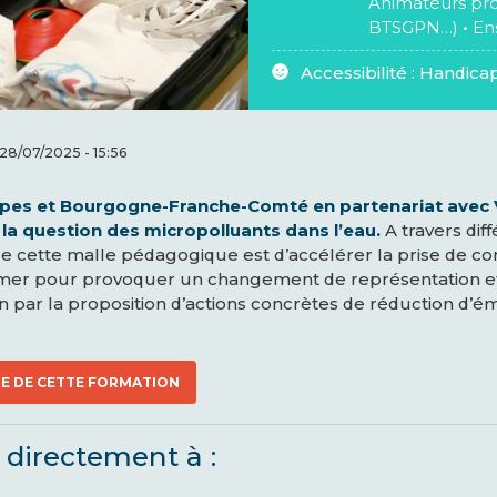
Animateurs pro
BTSGPN…)
•
En
Accessibilité :
Handicap
 28/07/2025 - 15:56
es et Bourgogne-Franche-Comté en partenariat avec V
 la question des micropolluants dans l’eau.
A travers di
 de cette malle pédagogique est d’accélérer la prise de co
former pour provoquer un changement de représentation 
on par la proposition d’actions concrètes de réduction d’é
E DE CETTE FORMATION
 directement à :