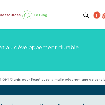
Aller
au
contenu
Ressources
Le Blog
principal
et au développement durable
ON] "J'agis pour l'eau" avec la malle pédagogique de sensibi