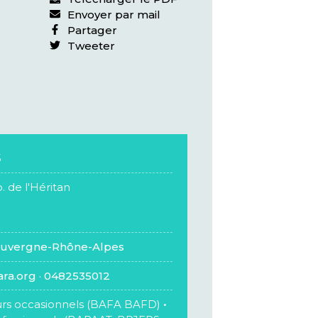
Envoyer par mail
Partager
Tweeter
5
p. de l'Héritan
Auvergne-Rhône-Alpes
ra.org
·
0482535012
rs occasionnels (BAFA BAFD)
•