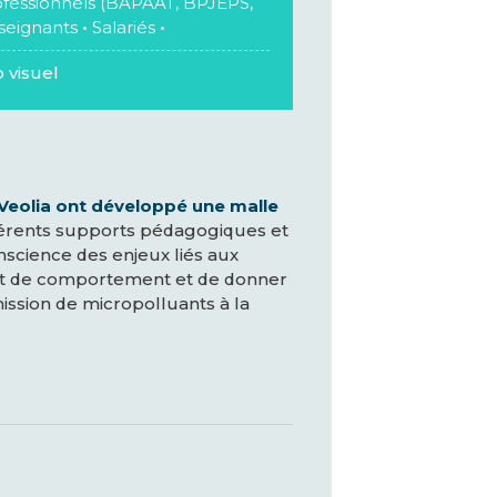
fessionnels (BAPAAT, BPJEPS,
seignants
•
Salariés
•
 visuel
eolia ont développé une malle
fférents supports pédagogiques et
nscience des enjeux liés aux
et de comportement et de donner
mission de micropolluants à la