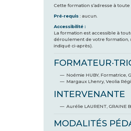
Cette formation s’adresse à toute
Pré-requis
: aucun.
​Accessibilité :
La formation est accessible à tou
déroulement de votre formation, 
indiqué ci-après).
FORMATEUR·TRI
Noémie HUBY, Formatrice, 
Margaux Lhenry, Veolia Régi
INTERVENANTE
Aurélie LAURENT, GRAINE B
MODALIT
É
S P
É
D