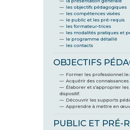
la présentation générale
les objectifs pédagogiques
les compétences visées
le public et les pré-requis
les formateur•trices
les modalités pratiques et
le programme détaillé
les contacts
OBJECTIFS P
É
DA
Former les professionnel.le.
Acquérir des connaissances 
Élaborer et s’approprier les
dispositif.
Découvrir les supports péda
Apprendre à mettre en œuvre
PUBLIC ET PR
É
-