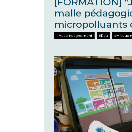
[FORMATION] "J'
malle pédagogiq
micropolluants 
Accompagnement
Eau
Milieux 