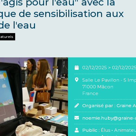
agis pour l'eau" avec la
ue de sensibilisation aux
de l'eau
naturels
02/12/2025
>
02/12/202
Salle Le Pavillon - 5 Im
71000
Mâcon
France
Organisé par :
Graine 
noemie.huby@graine-a
Public :
Élus
•
Animateu