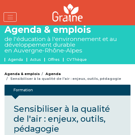
Aller
au
contenu
principal
Agenda & emplois
de l'éducation à l'environnement
et au
développement durable
en Auvergne-Rhône-Alpes
Menu Agenda et emplois
Agenda
Actus
Offres
CVThèque
Agenda & emplois
Agenda
Sensibiliser à la qualité de l'air : enjeux, outils, pédagogie
Formation
Sensibiliser à la qualité
de l'air : enjeux, outils,
pédagogie