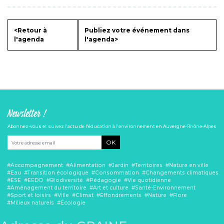
<Retour à
Publiez votre événement dans
l'agenda
l'agenda>
Newsletter !
Abonnez-vous et suivez l'actu de l'éducation à l'environnement en Auvergne-Rhône-Alpes
OK
Accompagnement
Alimentation
Jardin
Territoires
Nature en ville
Eau
Transition écologique
Consommation
Changements climatiques
ESE
EEDD
Biodiversité
Pédagogie
Vie quotidienne
Aménagement du territoire
Art et culture
Santé-Environnement
Sport et loisirs
Ville
Climat
Effondrements
Nature
Flore
Milieux naturels
Écologie