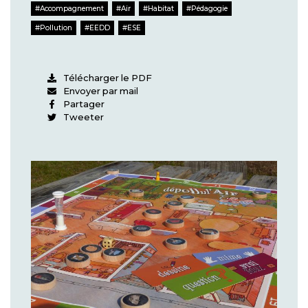
Accompagnement
Air
Habitat
Pédagogie
Pollution
EEDD
ESE
Télécharger le PDF
Envoyer par mail
Partager
Tweeter