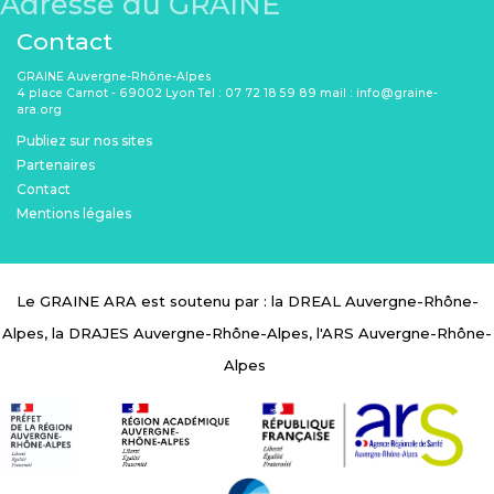
Adresse du GRAINE
Contact
GRAINE Auvergne-Rhône-Alpes
4 place Carnot - 69002 Lyon Tel : 07 72 18 59 89 mail : info@graine-
ara.org
Menu Pied de page
Publiez sur nos sites
Partenaires
Contact
Mentions légales
Le GRAINE ARA est soutenu par : la DREAL Auvergne-Rhône-
Alpes, la DRAJES Auvergne-Rhône-Alpes, l'ARS Auvergne-Rhône-
Alpes