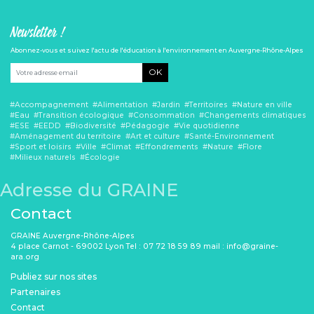
pédagogie
Newsletter !
Abonnez-vous et suivez l'actu de l'éducation à l'environnement en Auvergne-Rhône-Alpes
OK
Accompagnement
Alimentation
Jardin
Territoires
Nature en ville
Eau
Transition écologique
Consommation
Changements climatiques
ESE
EEDD
Biodiversité
Pédagogie
Vie quotidienne
Aménagement du territoire
Art et culture
Santé-Environnement
Sport et loisirs
Ville
Climat
Effondrements
Nature
Flore
Milieux naturels
Écologie
Adresse du GRAINE
Contact
GRAINE Auvergne-Rhône-Alpes
4 place Carnot - 69002 Lyon Tel : 07 72 18 59 89 mail : info@graine-
ara.org
Menu Pied de page
Publiez sur nos sites
Partenaires
Contact