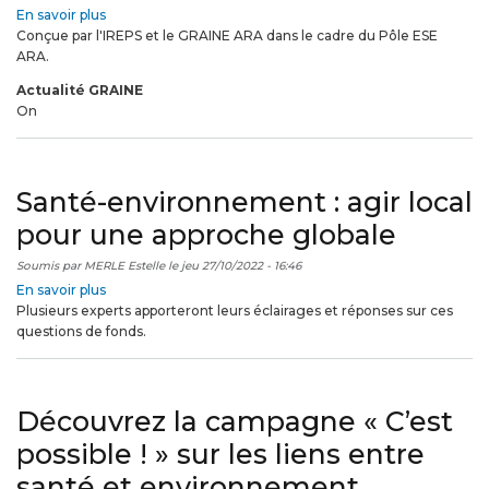
En savoir plus
sur
Environnement
Conçue par l'IREPS et le GRAINE ARA dans le cadre du Pôle ESE
C’est
ARA.
possible
!
Actualité GRAINE
La
On
campagne
santé
environnement,
c'est
Santé-environnement : agir local
reparti
!
pour une approche globale
Soumis par
MERLE Estelle
le
jeu 27/10/2022 - 16:46
En savoir plus
sur
Plusieurs experts apporteront leurs éclairages et réponses sur ces
Santé-
questions de fonds.
environnement
:
agir
local
Découvrez la campagne « C’est
pour
une
possible ! » sur les liens entre
approche
globale
santé et environnement