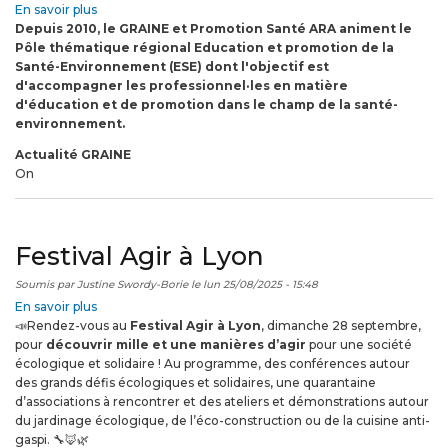
En savoir plus
sur
Depuis 2010, le GRAINE et Promotion Santé ARA animent le
Etat
Pôle thématique régional Education et promotion de la
des
Santé-Environnement (ESE) dont l'objectif est
lieux
d'accompagner les professionnel·les en matière
:
d'éducation et de promotion dans le champ de la santé-
les
environnement.
acteurs
de
Actualité GRAINE
l'ESE
On
et
la
Qualité
de
Festival Agir à Lyon
l'air
Soumis par
Justine Swordy-Borie
le
lun 25/08/2025 - 15:48
En savoir plus
sur
📣Rendez-vous au
Festival
Festival Agir à Lyon
, dimanche 28 septembre,
pour
découvrir mille et une manières d’agir
Agir
pour une société
écologique et solidaire ! Au programme, des conférences autour
à
des grands défis écologiques et solidaires, une quarantaine
Lyon
d’associations à rencontrer et des ateliers et démonstrations autour
du jardinage écologique, de l’éco-construction ou de la cuisine anti-
gaspi. 🔧🦊🌿