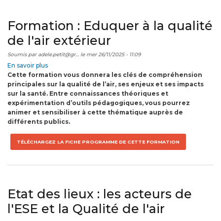
Formation : Eduquer à la qualité
de l'air extérieur
Soumis par
adele.petit@gr…
le
mer 26/11/2025 - 11:09
En savoir plus
sur
Cette formation vous donnera les clés de compréhension
Formation
principales sur la qualité de l’air, ses enjeux et ses impacts
:
sur la santé. Entre connaissances théoriques et
Eduquer
expérimentation d’outils pédagogiques, vous pourrez
à
animer et sensibiliser à cette thématique auprès de
la
différents publics.
qualité
de
l'air
TÉLÉCHARGEZ LA FICHE PROGRAMME DE CETTE FORMATION
extérieur
Etat des lieux : les acteurs de
l'ESE et la Qualité de l'air