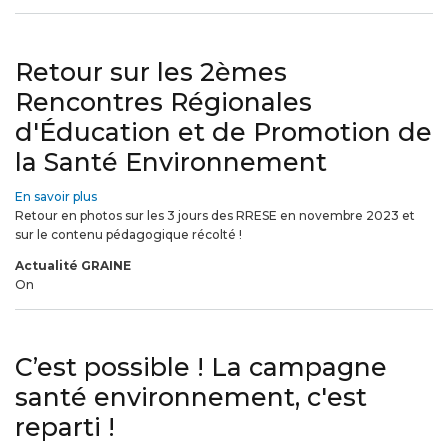
Retour sur les 2èmes
Rencontres Régionales
d'Éducation et de Promotion de
la Santé Environnement
En savoir plus
sur
Retour en photos sur les 3 jours des RRESE en novembre 2023 et
Retour
sur le contenu pédagogique récolté !
sur
les
Actualité GRAINE
2èmes
On
Rencontres
Régionales
d'Éducation
et
C’est possible ! La campagne
de
Promotion
santé environnement, c'est
de
reparti !
la
Santé