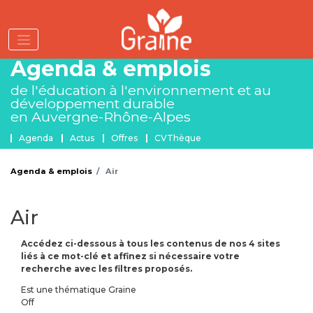
Aller
au
contenu
principal
Agenda & emplois
de l'éducation à l'environnement
et au
développement durable
en Auvergne-Rhône-Alpes
Menu Agenda et emplois
Agenda
Actus
Offres
CVThèque
Agenda & emplois
Air
Air
Accédez ci-dessous à tous les contenus de nos 4 sites
liés à ce mot-clé et affinez si nécessaire votre
recherche avec les filtres proposés.
Est une thématique Graine
Off