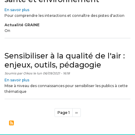
En savoir plus
sur
Pour comprendre les interactions et connaître des pistes d'action
Découvrez
la
Actualité GRAINE
campagne
On
«
C’est
possible
!
Sensibiliser à la qualité de l'air :
»
sur
enjeux, outils, pédagogie
les
liens
Soumis par
Oikos
le
lun 06/09/2021 - 16:18
entre
En savoir plus
sur
santé
Mise à niveau des connaissances pour sensibiliser les publics à cette
Sensibiliser
et
thématique
à
environnement
la
qualité
de
Pagination
Page 1
Page
››
l'air
suivante
:
enjeux,
outils,