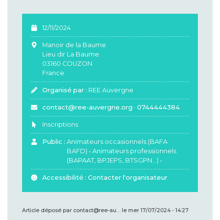
12/11/2024
Manoir de la Baume
Lieu dir La Baume
03160
COUZON
France
Organisé par :
Organisateur
REE Auvergne
contact@ree-auvergne.org
·
0744444384
Inscriptions
Public :
Animateurs occasionnels (BAFA
BAFD)
•
Animateurs professionnels
(BAPAAT, BPJEPS, BTSGPN…)
•
Accessibilité :
Contacter l'organisateur
Article déposé par
contact@ree-au…
le
mer 17/07/2024 - 14:27