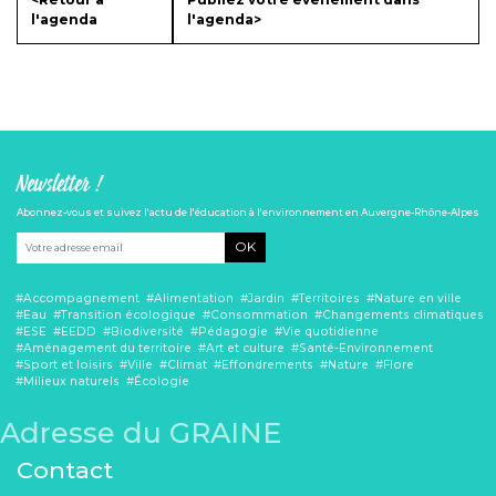
l'agenda
l'agenda>
Newsletter !
Abonnez-vous et suivez l'actu de l'éducation à l'environnement en Auvergne-Rhône-Alpes
OK
Accompagnement
Alimentation
Jardin
Territoires
Nature en ville
Eau
Transition écologique
Consommation
Changements climatiques
ESE
EEDD
Biodiversité
Pédagogie
Vie quotidienne
Aménagement du territoire
Art et culture
Santé-Environnement
Sport et loisirs
Ville
Climat
Effondrements
Nature
Flore
Milieux naturels
Écologie
Adresse du GRAINE
Contact