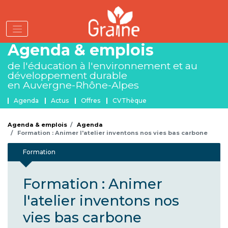
Aller
au
contenu
principal
Agenda & emplois
de l'éducation à l'environnement
et au
développement durable
en Auvergne-Rhône-Alpes
Menu Agenda et emplois
Agenda
Actus
Offres
CVThèque
Agenda & emplois
Agenda
Formation : Animer l'atelier inventons nos vies bas carbone
Formation
Formation : Animer
l'atelier inventons nos
vies bas carbone