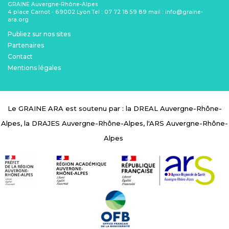
GRAINE Auvergne-Rhône-Alpes
4 place Carnot - 69002 Lyon Tel : 07 72 18 59 89 mail : info@graine-
ara.org
Menu Pied de page
Publiez sur nos sites
Partenaires
Contact
Mentions légales
Le GRAINE ARA est soutenu par : la DREAL Auvergne-Rhône-
Alpes, la DRAJES Auvergne-Rhône-Alpes, l'ARS Auvergne-Rhône-
Alpes