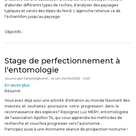
géologie
d'aborder différents types de roches, d'analyser des paysages
typiques et variés des Alpes du Nord. L'approche retenue va de
l'échantillon jusqu'au paysage.
Objectifs :
Stage de perfectionnement à
l'entomologie
Soumis par
f.amelot@centr…
le
ven 04/04/2025 - 14:51
En savoir plus
sur
Résumé :
Stage
de
Vous avez déjà suivi une activité d'initiation au monde fascinant des
perfectionnement
insectes, et souhaitez poursuivre votre progression dans la
à
reconnaissance des espèces? Rejoignez Luc MERY, entomologiste
l'entomologie
de l'association Apollon 74, qui vous apprendra les méthodes de
recherche et vous fera progresser vers l'autonomie .
Participez aussi à une étonnante séance de prospection nocturne !