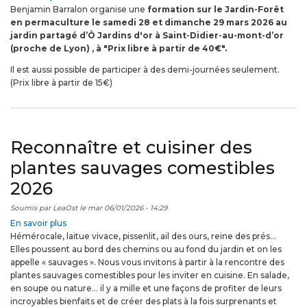
Benjamin Barralon organise une
Formation
formation sur le Jardin-Forêt
en permaculture le samedi 28 et dimanche 29 mars 2026 au
Jardin-
jardin partagé d’Ô
Forêt
Jardin
s
d'or à Saint-Didier-au-mont-d’or
(proche de Lyon)
le
, à "Prix libre à partir de 40€".
28
Il est aussi possible de participer à des demi-journées seulement.
et
(Prix libre à partir de 15€)
29
mars
à
Saint-
Didier-
Reconnaître et cuisiner des
au-
plantes sauvages comestibles
Mont-
d’or
2026
(Prix
libre
Soumis par
LeaOst
le
mar 06/01/2026 - 14:29
à
En savoir plus
sur
partir
Hémérocale, laitue vivace, pissenlit, ail des ours, reine des prés…
Reconnaître
de
Elles poussent au bord des chemins ou au fond du jardin et on les
et
40€)
appelle « sauvages ». Nous vous invitons à partir à la rencontre des
cuisiner
plantes sauvages comestibles pour les inviter en cuisine. En salade,
des
en soupe ou nature… il y a mille et une façons de profiter de leurs
plantes
incroyables bienfaits et de créer des plats à la fois surprenants et
sauvages