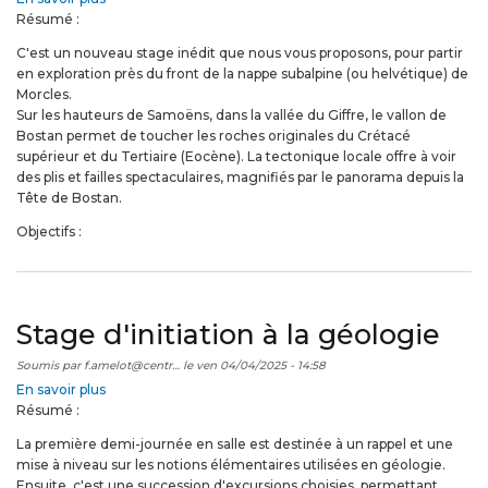
Résumé :
Stage
de
C'est un nouveau stage inédit que nous vous proposons, pour partir
perfectionnement
en exploration près du front de la nappe subalpine (ou helvétique) de
à
Morcles.
la
Sur les hauteurs de Samoëns, dans la vallée du Giffre, le vallon de
géologie
Bostan permet de toucher les roches originales du Crétacé
supérieur et du Tertiaire (Eocène). La tectonique locale offre à voir
des plis et failles spectaculaires, magnifiés par le panorama depuis la
Tête de Bostan.
Objectifs :
Stage d'initiation à la géologie
Soumis par
f.amelot@centr…
le
ven 04/04/2025 - 14:58
En savoir plus
sur
Résumé :
Stage
d'initiation
La première demi-journée en salle est destinée à un rappel et une
à
mise à niveau sur les notions élémentaires utilisées en géologie.
la
Ensuite, c'est une succession d'excursions choisies, permettant