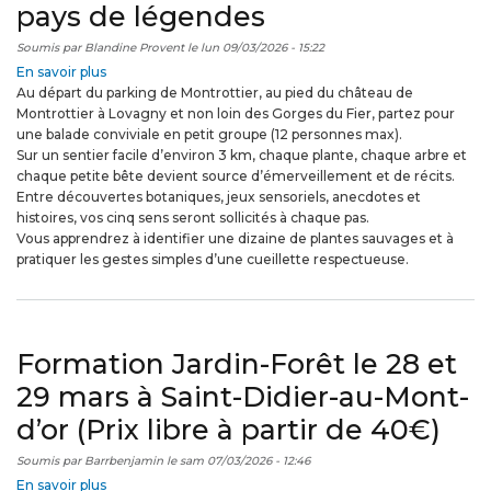
pays de légendes
Soumis par
Blandine Provent
le
lun 09/03/2026 - 15:22
En savoir plus
sur
Au départ du parking de Montrottier, au pied du château de
Balade
Montrottier à Lovagny et non loin des Gorges du Fier, partez pour
nature
une balade conviviale en petit groupe (12 personnes max).
du
Sur un sentier facile d’environ 3 km, chaque plante, chaque arbre et
Saut
chaque petite bête devient source d’émerveillement et de récits.
du
Entre découvertes botaniques, jeux sensoriels, anecdotes et
Fier
histoires, vos cinq sens seront sollicités à chaque pas.
(3h30)
Vous apprendrez à identifier une dizaine de plantes sauvages et à
–
pratiquer les gestes simples d’une cueillette respectueuse.
Echappée
botanique
en
pays
de
Formation Jardin-Forêt le 28 et
légendes
29 mars à Saint-Didier-au-Mont-
d’or (Prix libre à partir de 40€)
Soumis par
Barrbenjamin
le
sam 07/03/2026 - 12:46
En savoir plus
sur