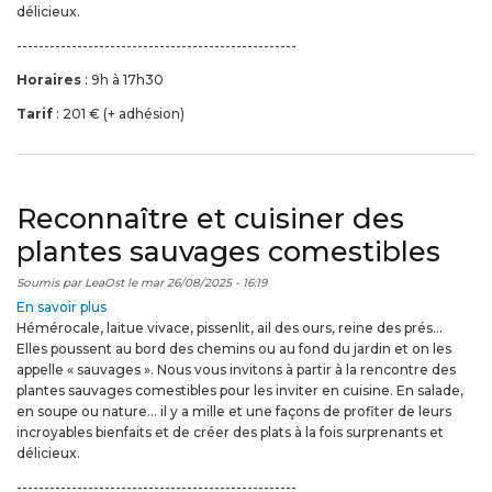
délicieux.
comestibles
2026
---------------------------------------------------
Horaires
: 9h à 17h30
Tarif
: 201 € (+ adhésion)
Reconnaître et cuisiner des
plantes sauvages comestibles
Soumis par
LeaOst
le
mar 26/08/2025 - 16:19
En savoir plus
sur
Hémérocale, laitue vivace, pissenlit, ail des ours, reine des prés…
Reconnaître
Elles poussent au bord des chemins ou au fond du jardin et on les
et
appelle « sauvages ». Nous vous invitons à partir à la rencontre des
cuisiner
plantes sauvages comestibles pour les inviter en cuisine. En salade,
des
en soupe ou nature… il y a mille et une façons de profiter de leurs
plantes
incroyables bienfaits et de créer des plats à la fois surprenants et
sauvages
délicieux.
comestibles
---------------------------------------------------