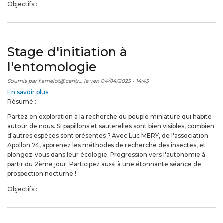
Objectifs :
Stage d'initiation à
l'entomologie
Soumis par
f.amelot@centr…
le
ven 04/04/2025 - 14:45
En savoir plus
sur
Résumé :
Stage
d'initiation
Partez en exploration à la recherche du peuple miniature qui habite
à
autour de nous. Si papillons et sauterelles sont bien visibles, combien
l'entomologie
d'autres espèces sont présentes ? Avec Luc MERY, de l'association
Apollon 74, apprenez les méthodes de recherche des insectes, et
plongez-vous dans leur écologie. Progression vers l'autonomie à
partir du 2ème jour. Participez aussi à une étonnante séance de
prospection nocturne !
Objectifs :