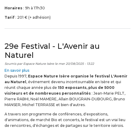
Horaires
: 9h à 17h30
Tarif
: 201 € (+ adhésion)
29e Festival - L'Avenir au
Naturel
Soumis par
Espace Nature Isère
le
mer 20/08/2025 - 13:22
En savoir plus
sur
Depuis 1997,
Espace Nature Isère organise le festival L'Avenir
29e
au Naturel
, événement devenu incontournable en Isère et qui
Festival
réunit chaque année plus de
-
150 exposants, plus de 5000
visiteurs et de nombreuses personnalités
L'Avenir
: Jean-Marie PELT,
Pierre RABHI, Noël MAMERE, Allain BOUGRAIN-DUBOURG, Bruno
au
MANSER, Michel TERRASSE et bien d'autres.
Naturel
A travers son programme de conférences, d'expositions,
d'animations, de marché Bio et concerts, le festival est un vrai lieu
de rencontres, d'échanges et de partages sur le territoire isérois.