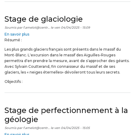
Stage de glaciologie
Soumis par
f.amelot@centr…
le
ven 04/04/2025 - 15:09
En savoir plus
sur
Résumé :
Stage
de
Les plus grands glaciers français sont présents dans le massif du
glaciologie
Mont-Blanc. L'excursion dans le massif des Aiguilles-Rouges
permettra d'en prendre la mesure, avant de s'approcher des géants.
Avec Sylvain Coutterand, fin connaisseur du massif et de ses
glaciers, les « neiges éternelles» dévoileront tous leurs secrets.
Objectifs :
Stage de perfectionnement à la
géologie
Soumis par
f.amelot@centr…
le
ven 04/04/2025 - 15:05
En savoir plus
sur