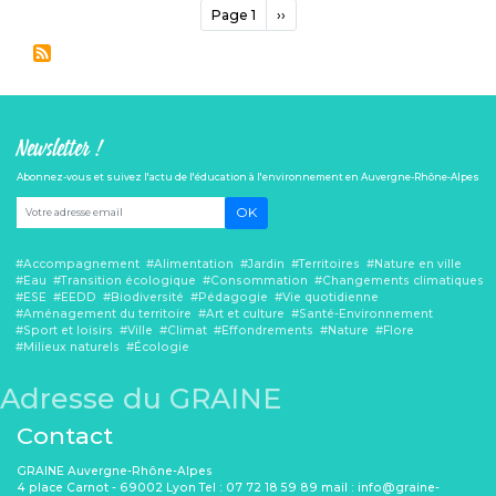
Pagination
Page 1
Page
››
suivante
Newsletter !
Abonnez-vous et suivez l'actu de l'éducation à l'environnement en Auvergne-Rhône-Alpes
OK
Accompagnement
Alimentation
Jardin
Territoires
Nature en ville
Eau
Transition écologique
Consommation
Changements climatiques
ESE
EEDD
Biodiversité
Pédagogie
Vie quotidienne
Aménagement du territoire
Art et culture
Santé-Environnement
Sport et loisirs
Ville
Climat
Effondrements
Nature
Flore
Milieux naturels
Écologie
Adresse du GRAINE
Contact
GRAINE Auvergne-Rhône-Alpes
4 place Carnot - 69002 Lyon Tel : 07 72 18 59 89 mail : info@graine-