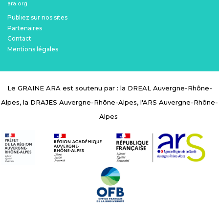
ara.org
Menu Pied de page
Publiez sur nos sites
Partenaires
Contact
Mentions légales
Le GRAINE ARA est soutenu par : la DREAL Auvergne-Rhône-
Alpes, la DRAJES Auvergne-Rhône-Alpes, l'ARS Auvergne-Rhône-
Alpes