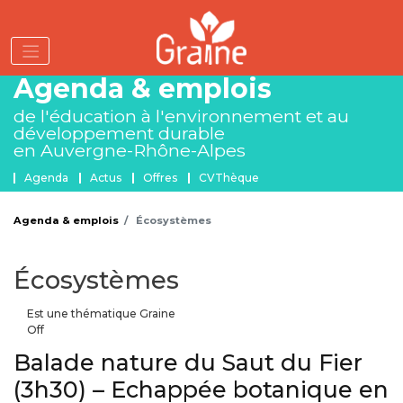
Aller
au
contenu
principal
Agenda & emplois
de l'éducation à l'environnement
et au
développement durable
en Auvergne-Rhône-Alpes
Menu Agenda et emplois
Agenda
Actus
Offres
CVThèque
Agenda & emplois
Écosystèmes
Écosystèmes
Est une thématique Graine
Off
Balade nature du Saut du Fier
(3h30) – Echappée botanique en