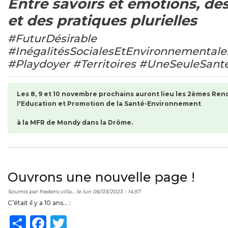
Entre savoirs et émotions, de
2èmes
Rencontres
et des pratiques plurielles
Régionales
de
#FuturDésirable
l'Education
#InégalitésSocialesEtEnvironnemental
et
promotion
#Playdoyer #Territoires #UneSeuleSant
de
la
Santé
Les 8, 9 et 10 novembre prochains
auront lieu
les 2èmes Ren
Environnement
l'Education et Promotion de la Santé-Environnement
à la MFR de Mondy dans la Drôme.
Ouvrons une nouvelle page !
Soumis par
frederic.villa…
le
lun 06/03/2023 - 14:57
C’était il y a 10 ans… :
Share
Facebook
Twitter