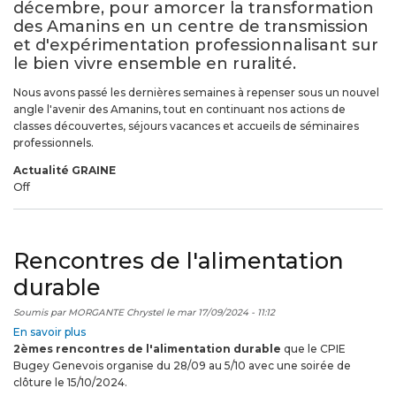
décembre, pour amorcer la transformation
transformation
des Amanins en un
centre de transmission
des
et d'expérimentation professionnalisant sur
Amanins
le bien vivre ensemble en ruralité.
Nous avons passé les dernières semaines à repenser sous un nouvel
angle l'avenir des Amanins, tout en continuant nos actions de
classes découvertes, séjours vacances et accueils de séminaires
professionnels.
Actualité GRAINE
Off
Rencontres de l'alimentation
durable
Soumis par
MORGANTE Chrystel
le
mar 17/09/2024 - 11:12
En savoir plus
sur
2èmes rencontres de l'alimentation durable
Rencontres
que le CPIE
Bugey Genevois organise du 28/09 au 5/10 avec une soirée de
de
clôture le 15/10/2024.
l'alimentation