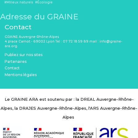
Milieux naturels
Écologie
Adresse du GRAINE
Contact
GRAINE Auvergne-Rhône-Alpes
4 place Carnot - 69002 Lyon Tel : 07 72 18 59 89 mail : info@graine-
ara.org
Menu Pied de page
Publiez sur nos sites
Partenaires
Contact
Mentions légales
Le GRAINE ARA est soutenu par : la DREAL Auvergne-Rhône-
Alpes, la DRAJES Auvergne-Rhône-Alpes, l'ARS Auvergne-Rhône-
Alpes