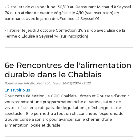
durable
- 2 ateliers de cuisine : lundi 30/09 au Restaurant Michaud à Seyssel
74 et un atelier de cuisine végétale le 4/10 (sur inscription) en
partenariat avec le jardin des Ecolocos à Seyssel 01
- 1 atelier le jeudi 3 octobre Confection d'un sirop avec Elise de la
Ferme d'Elouise à Seyssel 74 (sur inscription)
6e Rencontres de l'alimentation
durable dans le Chablais
Soumis par
info@cpiechabl…
le
lun 26/08/2024 - 11:22
En savoir plus
sur
Pour cette 6e édition, le CPIE Chablais-Léman et Pousses d’Avenir
6e
vous proposent une programmation riche et variée, autour de
Rencontres
visites, d’ateliers pratiques, de dégustations, d’échanges et de
de
spectacle... Elle permettra à tout un chacun, nous l’espérons, de
l'alimentation
trouver corde à son arc pour avancer sur le chemin d’une
durable
alimentation locale et durable.
dans
le
Chablais