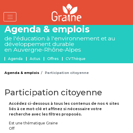
Aller
au
contenu
principal
Agenda & emplois
de l'éducation à l'environnement
et au
développement durable
en Auvergne-Rhône-Alpes
Menu Agenda et emplois
Agenda
Actus
Offres
CVThèque
Agenda & emplois
Participation citoyenne
Participation citoyenne
Accédez ci-dessous à tous les contenus de nos 4 sites
liés à ce mot-clé et affinez si nécessaire votre
recherche avec les filtres proposés.
Est une thématique Graine
Off