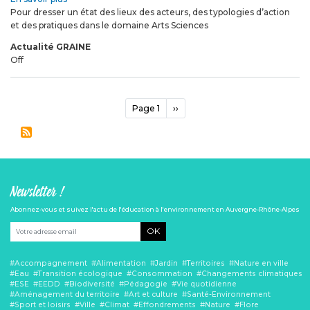
Pour dresser un état des lieux des acteurs, des typologies d’action
Enquête
et des pratiques dans le domaine Arts Sciences
nationale
sur
Actualité GRAINE
le
Off
champ
Arts
Sciences
Pagination
:
Page 1
Page
››
participez
suivante
!
Newsletter !
Abonnez-vous et suivez l'actu de l'éducation à l'environnement en Auvergne-Rhône-Alpes
OK
Accompagnement
Alimentation
Jardin
Territoires
Nature en ville
Eau
Transition écologique
Consommation
Changements climatiques
ESE
EEDD
Biodiversité
Pédagogie
Vie quotidienne
Aménagement du territoire
Art et culture
Santé-Environnement
Sport et loisirs
Ville
Climat
Effondrements
Nature
Flore