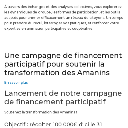
réseau
À travers des échanges et des analyses collectives, vous explorerez
citoyen
les dynamiques de groupe, les formes de participation, et les outils
adaptés pour animer efficacement un réseau de citoyens. Un temps
pour prendre du recul, interroger vos pratiques, et renforcer votre
expertise en animation participative et coopérative.
Une campagne de financement
participatif pour soutenir la
transformation des Amanins
En savoir plus
sur
Une
Lancement de notre campagne
campagne
de
de financement participatif
financement
participatif
Soutenez la transformation des Amanins !
pour
soutenir
Objectif : récolter 100 000€ d'ici le 31
la