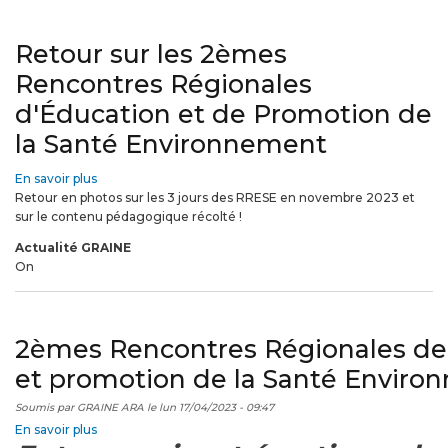
Retour sur les 2èmes
Rencontres Régionales
d'Éducation et de Promotion de
la Santé Environnement
En savoir plus
sur
Retour en photos sur les 3 jours des RRESE en novembre 2023 et
Retour
sur le contenu pédagogique récolté !
sur
les
Actualité GRAINE
2èmes
On
Rencontres
Régionales
d'Éducation
et
2èmes Rencontres Régionales de 
de
Promotion
et promotion de la Santé Envir
de
la
Soumis par
GRAINE ARA
le
lun 17/04/2023 - 09:47
Santé
En savoir plus
sur
Environnement