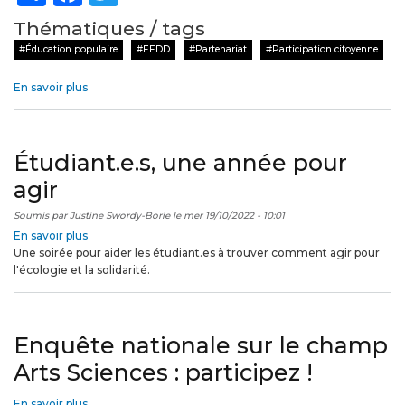
Thématiques / tags
Éducation populaire
EEDD
Partenariat
Participation citoyenne
En savoir plus
sur
Ouvrons
une
nouvelle
Étudiant.e.s, une année pour
page
!
agir
Soumis par
Justine Swordy-Borie
le
mer 19/10/2022 - 10:01
En savoir plus
sur
Une soirée pour aider les étudiant.es à trouver comment agir pour
Étudiant.e.s,
l'écologie et la solidarité.
une
année
pour
agir
Enquête nationale sur le champ
Arts Sciences : participez !
En savoir plus
sur