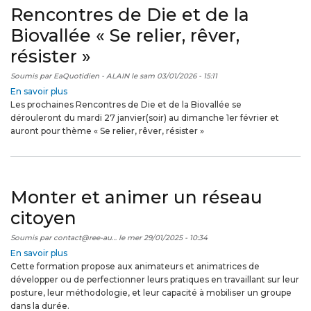
Rencontres de Die et de la
Biovallée « Se relier, rêver,
résister »
Soumis par
EaQuotidien - ALAIN
le
sam 03/01/2026 - 15:11
En savoir plus
sur
Les prochaines Rencontres de Die et de la Biovallée se
Rencontres
dérouleront du mardi 27 janvier(soir) au dimanche 1er février et
de
auront pour thème « Se relier, rêver, résister »
Die
et
de
la
Biovallée
Monter et animer un réseau
«
Se
citoyen
relier,
rêver,
Soumis par
contact@ree-au…
le
mer 29/01/2025 - 10:34
résister
En savoir plus
sur
»
Cette formation propose aux animateurs et animatrices de
Monter
développer ou de perfectionner leurs pratiques en travaillant sur leur
et
posture, leur méthodologie, et leur capacité à mobiliser un groupe
animer
dans la durée.
un